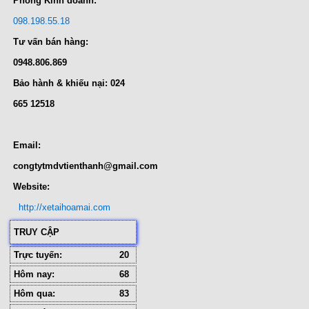
Phòng Kinh doanh:
098.198.55.18
Tư vấn bán hàng:
0948.806.869
Bảo hành & khiếu nại: 024
665 12518
Email:
congtytmdvtienthanh@gmail.com
Website:
http://xetaihoamai.com
TRUY CẬP
Trực tuyến:
20
Hôm nay:
68
Hôm qua:
83