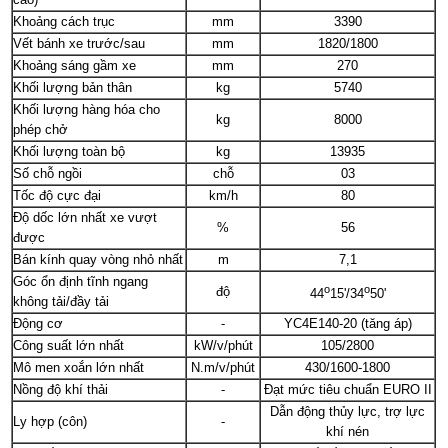
Khoảng cách trục
mm
3390
Vết bánh xe trước/sau
mm
1820/1800
Khoảng sáng gầm xe
mm
270
Khối lượng bản thân
kg
5740
Khối lượng hàng hóa cho
kg
8000
phép chở
Khối lượng toàn bộ
kg
13935
Số chỗ ngồi
chỗ
03
Tốc độ cực đại
km/h
80
Độ dốc lớn nhất xe vượt
%
56
được
Bán kính quay vòng nhỏ nhất
m
7,1
Góc ổn định tĩnh ngang
o
o
độ
44
15'/34
50'
không tải/đầy tải
Động cơ
-
YC4E140-20 (tăng áp)
Công suất lớn nhất
kW/v/phút
105/2800
Mô men xoắn lớn nhất
N.m/v/phút
430/1600-1800
Nồng độ khí thải
-
Đạt mức tiêu chuẩn EURO II
Dẫn động thủy lực, trợ lực
Ly hợp (côn)
-
khí nén