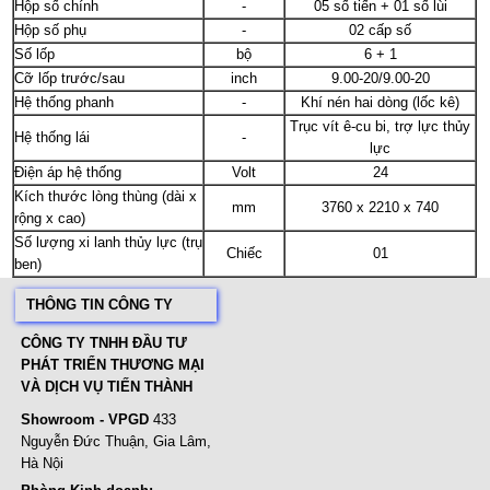
Hộp số chính
-
05 số tiến + 01 số lùi
Hộp số phụ
-
02 cấp số
Số lốp
bộ
6 + 1
Cỡ lốp trước/sau
inch
9.00-20/9.00-20
Hệ thống phanh
-
Khí nén hai dòng (lốc kê)
Trục vít ê-cu bi, trợ lực thủy
Hệ thống lái
-
lực
Điện áp hệ thống
Volt
24
Kích thước lòng thùng (dài x
mm
3760 x 2210 x 740
rộng x cao)
Số lượng xi lanh thủy lực (trụ
Chiếc
01
ben)
THÔNG TIN CÔNG TY
CÔNG TY TNHH ĐẦU TƯ
PHÁT TRIỂN THƯƠNG MẠI
VÀ DỊCH VỤ TIẾN THÀNH
Showroom - VPGD
433
Nguyễn Đức Thuận, Gia Lâm,
Hà Nội