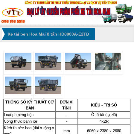
Xe tải ben Hoa Mai 8 tấn HD8000A-E2TD
THÔNG SỐ KỸ THUẬT CƠ
ĐƠN VỊ
KIỂU - TRỊ SỐ
BẢN
TÍNH
Loại phương tiện
-
Ô tô tải (tự đổ)
Công thức bánh xe
-
4x2R
Kích thước bao (dài x rộng x
mm
6060 x 2380 x 2680
cao)