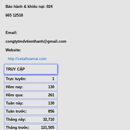
Bảo hành & khiếu nại: 024
665 12518
Email:
congtytmdvtienthanh@gmail.com
Website:
http://xetaihoamai.com
TRUY CẬP
Trực tuyến:
1
Hôm nay:
130
Hôm qua:
261
Tuần này:
130
Tuần trước:
856
Tháng này:
32,710
Tháng trước:
121,505