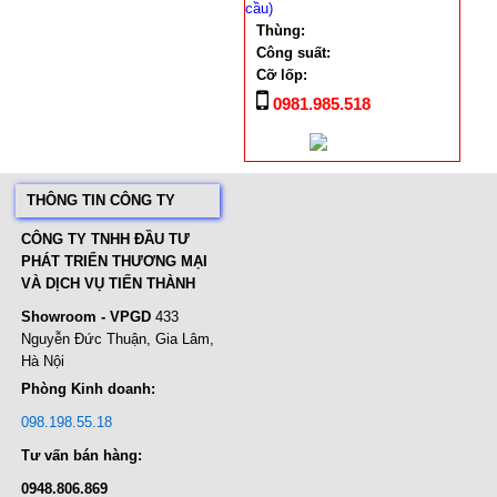
Thùng:
Công suất:
Cỡ lốp:
0981.985.518
THÔNG TIN CÔNG TY
CÔNG TY TNHH ĐẦU TƯ
PHÁT TRIỂN THƯƠNG MẠI
VÀ DỊCH VỤ TIẾN THÀNH
Showroom - VPGD
433
Nguyễn Đức Thuận, Gia Lâm,
Hà Nội
Phòng Kinh doanh:
098.198.55.18
Tư vấn bán hàng:
0948.806.869