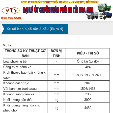
Xe tải ben 4,45 tấn 2 cầu (Euro 4)
Mô tả
THÔNG SỐ KỸ THUẬT CƠ
ĐƠN VỊ
KIỂU - TRỊ SỐ
BẢN
TÍNH
Loại phương tiện
-
Ô tô tải (tự đổ)
Công thức bánh xe
-
4x4
Kích thước bao (dài x rộng x
mm
5180 x 1960 x 2430
cao)
Khoảng cách trục
mm
2840
Vết bánh xe trước/sau
mm
1595/1435
Khoảng sáng gầm xe
mm
235
Khối lượng bản thân
kg
3900
Khối lượng hàng hóa cho
kg
4450
phép chở