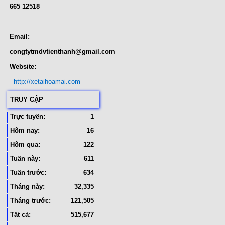
665 12518
Email:
congtytmdvtienthanh@gmail.com
Website:
http://xetaihoamai.com
TRUY CẬP
Trực tuyến:
1
Hôm nay:
16
Hôm qua:
122
Tuần này:
611
Tuần trước:
634
Tháng này:
32,335
Tháng trước:
121,505
Tất cả:
515,677