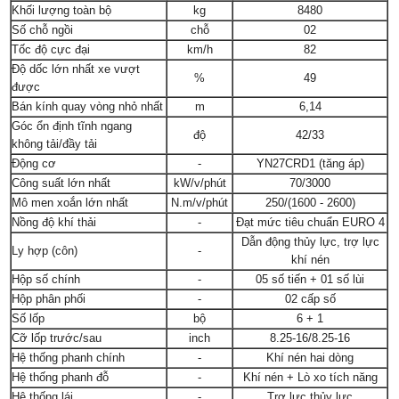
Khối lượng toàn bộ
kg
8480
Số chỗ ngồi
chỗ
02
Tốc độ cực đại
km/h
82
Độ dốc lớn nhất xe vượt
%
49
được
Bán kính quay vòng nhỏ nhất
m
6,14
Góc ổn định tĩnh ngang
độ
42/33
không tải/đầy tải
Động cơ
-
YN27CRD1 (tăng áp)
Công suất lớn nhất
kW/v/phút
70/3000
Mô men xoắn lớn nhất
N.m/v/phút
250/(1600 - 2600)
Nồng độ khí thải
-
Đạt mức tiêu chuẩn EURO 4
Dẫn động thủy lực, trợ lực
Ly hợp (côn)
-
khí nén
Hộp số chính
-
05 số tiến + 01 số lùi
Hộp phân phối
-
02 cấp số
Số lốp
bộ
6 + 1
Cỡ lốp trước/sau
inch
8.25-16/8.25-16
Hệ thống phanh chính
-
Khí nén hai dòng
Hệ thống phanh đỗ
-
Khí nén + Lò xo tích năng
Hệ thống lái
-
Trợ lực thủy lực