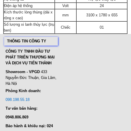
Điện áp hệ thống
Volt
24
Kích thước lòng thùng (dài x
mm
3100 x 1780 x 655
rộng x cao)
Số lượng xi lanh thủy lực (trụ
Chiếc
01
ben)
THÔNG TIN CÔNG TY
CÔNG TY TNHH ĐẦU TƯ
PHÁT TRIỂN THƯƠNG MẠI
VÀ DỊCH VỤ TIẾN THÀNH
Showroom - VPGD
433
Nguyễn Đức Thuận, Gia Lâm,
Hà Nội
Phòng Kinh doanh:
098.198.55.18
Tư vấn bán hàng:
0948.806.869
Bảo hành & khiếu nại: 024